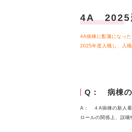
4A 20
4A病棟に配属になった
2025年度入職し、入
Q： 病棟
A： ４A病棟の新人
ロールの関係上、誤嚥