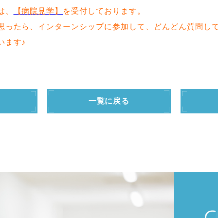
は、
【病院見学】
を受付しております。
思ったら、インターンシップに参加して、どんどん質問し
います♪
一覧に戻る
C