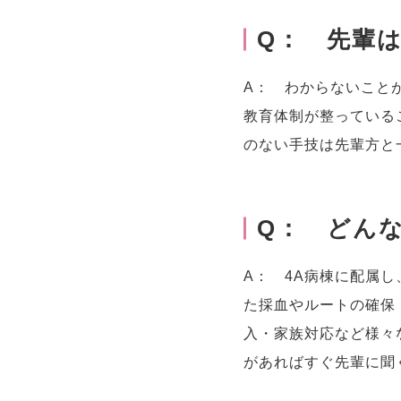
Q： 先輩
A： わからないこと
教育体制が整っている
のない手技は先輩方と
Q： どん
A： 4A病棟に配属
た採血やルートの確保
入・家族対応など様々
があればすぐ先輩に聞