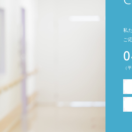
私
ご
0
（平日