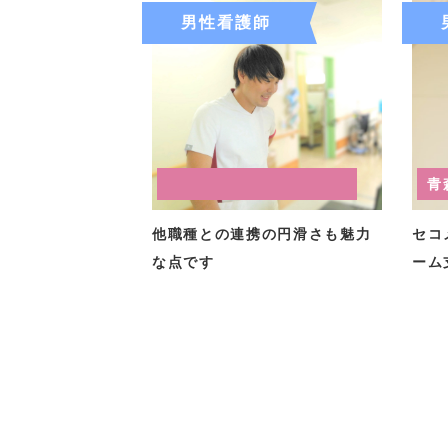
男性看護師
青
他職種との連携の円滑さも魅力
セコ
な点です
ーム