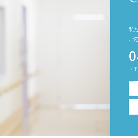
私
ご
0
（平日