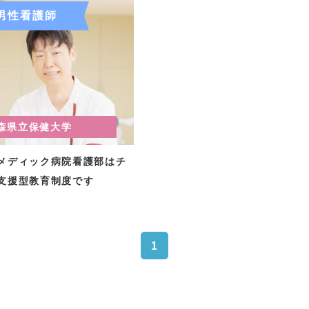
男性看護師
森県立保健大学
メディック病院看護部はチ
支援型教育制度です
1