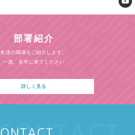
部署紹介
私達の職場をご紹介します。
一度、見学に来てください
詳しく見る
CONTACT
ONTACT