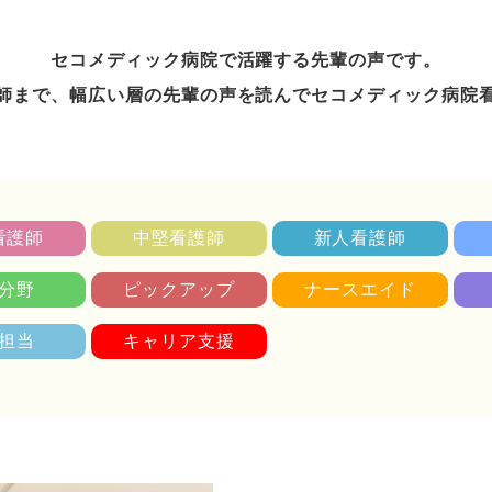
セコメディック病院で活躍する先輩の声です。
師まで、幅広い層の先輩の声を読んでセコメディック病院
看護師
中堅看護師
新人看護師
分野
ピックアップ
ナースエイド
担当
キャリア支援