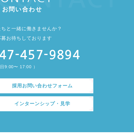
お問い合わせ
たちと一緒に働きませんか？
応募お待ちしております
47-457-9894
9:00〜 17:00 ）
採用お問い合わせフォーム
インターンシップ・見学