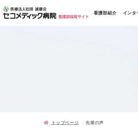
看護部紹介
インタ
トップページ
先輩の声