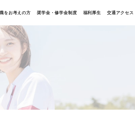
職をお考えの方
奨学金・修学金制度
福利厚生
交通アクセス