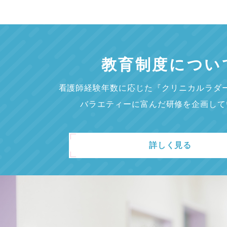
教育制度につい
看護師経験年数に応じた『クリニカルラダ
バラエティーに富んだ研修を企画して
詳しく見る